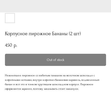
Корпусное пирожное Бананы (2 шт)
450
р.
Out of stock
Нежнейшее пирожное со взбитым ганашем на молочном шоколаде с
кофейными нотками, внутри кофейно-банановая карамель, подвяленный
банан и всё это в тонком хрустящем шоколадном корпусе. Пирожное
оформляется заранее, поэтому заказывать стоит накануне.