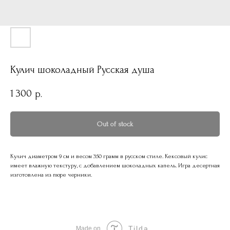
Кулич шоколадный Русская душа
1 300
р.
Out of stock
Кулич диаметром 9 см и весом 350 грамм в русском стиле. Кексовый кулис
имеет влажную текстуру, с добавлением шоколадных капель. Игра десертная
изготовлена из пюре черники.
Tilda
Made on