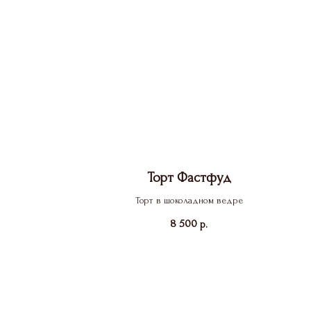
Торт Фастфуд
Торт в шоколадном ведре
8 500
р.