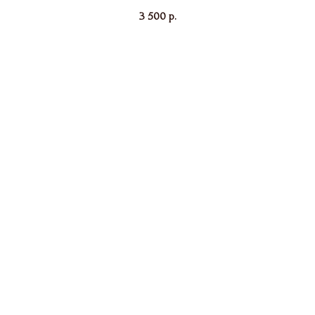
3 500
р.