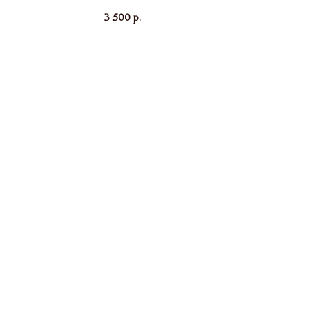
3 500
р.