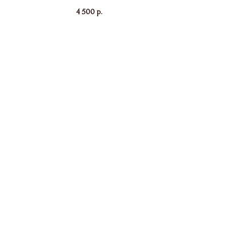
4 500
р.