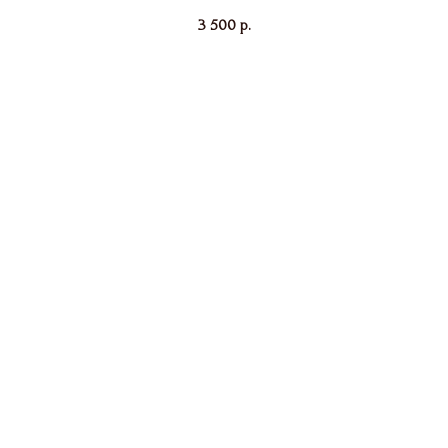
3 500
р.