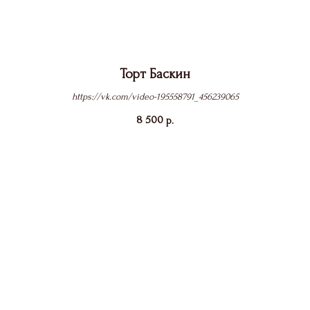
Торт Баскин
https://vk.com/video-195558791_456239065
8 500
р.